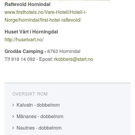
Raftevold Hornindal
www.firsthotels.no/Vare-Hotell/Hotell-i-
Norge/hornindal/first-hotel-raftevold/
Huset Vårt i Horningdal
http://husetvart.no/
Grodås Camping -
6763 Hornindal
Tlf 918 14 092 - Epost:
rkobbers@start.no
OVERSIKT ROM
Kalvatn - dobbelrom
Månanes - dobbelrom
Nautnes - dobbelrom