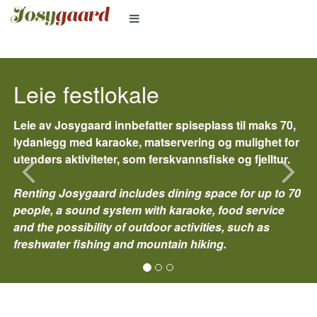
Bobil parkering
Bobilparkering med tilgang til strøm, vann,
sanitæranlegg og tømmestasjon. Vår nye grillstue kan
benyttes både av bobilgjester og til arrangementer –
perfekt for en sosial kveld med god mat i lune
omgivelser.
RV parking with access to electricity, water, sanitation
and an emptying station. Our new barbecue area can
be used by both RV guests and for events - perfect for
a social evening with good food in cozy
surroundings.