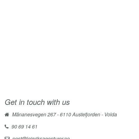
Get in touch with us
Månanesvegen 267 - 6110 Austefjorden - Volda
90 69 14 61
post@leirviksagenturer.no